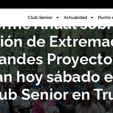
orme Anual sobr
Club Senior
Actualidad
Punto 
ción de Extrema
randes Proyecto
an hoy sábado e
ub Senior en Tru