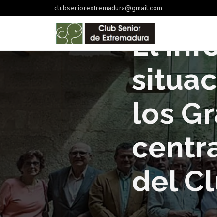
clubseniorextremadura@gmail.com
Actualidad
El
Inf
situa
los G
centr
del Cl