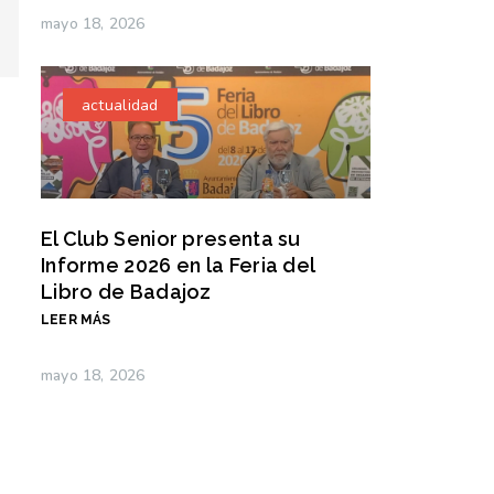
enológico» de uno de los nuestros
mayo 18, 2026
abril 17, 2026
•
Noticias
actualidad
El Club Senior presenta su
Informe 2026 en la Feria del
Libro de Badajoz
LEER MÁS
mayo 18, 2026