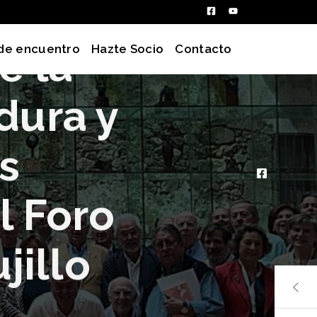
e la
de encuentro
Hazte Socio
Contacto
dura y
s
l Foro
jillo