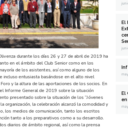
jun
El
Ex
ce
Sen
jun
livenza durante los días 26 y 27 de abril de 2019 ha
anto en el ámbito del Club Senior como en los
In
ayoría de los asistentes, así como alguno de los
may
e incluso entusiasta basándose en el alto nivel
oro y la altura de las aportaciones de los socios. En
del Informe General de 2019 sobre la situación
El
nto presentado sobre la situación de los “Jóvenes
en
la organización, la celebración alcanzó la comodidad y
may
o, los medios de comunicación, tanto los escritos
ción tanto a los preparativos como a su desarrollo.
os diarios de ámbito regional, así como la prensa