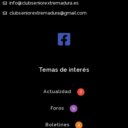
info@clubseniorextremadura.es
clubseniorextremadura@gmail.com
Temas de interés
Actualidad
7
Foros
5
Boletines
4