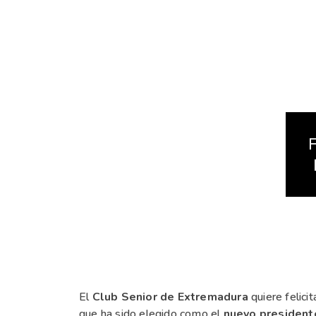
El
Club Senior de Extremadura
quiere felici
que ha sido elegido como el
nuevo president