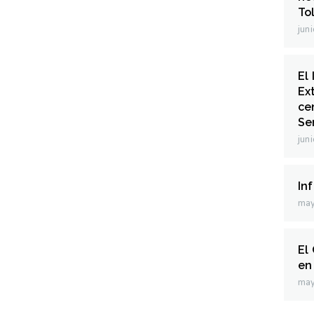
To
jun
El
Ex
ce
Sen
jun
In
may
El
en
may