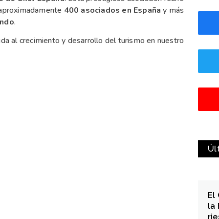
on aproximadamente
400 asociados en España
y más
undo
.
uda al crecimiento y desarrollo del turismo en nuestro
Úl
El
la
ri