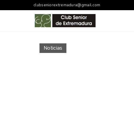
clubseniorextremadura@gmail.com
Noticias